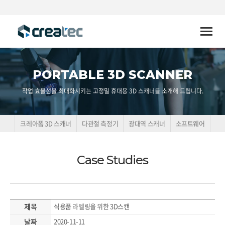
Toggle
naviga
PORTABLE 3D SCANNER
작업 효율성을 최대화시키는 고정밀 휴대용 3D 스캐너를 소개해 드립니다.
크레아폼 3D 스캐너
다관절 측정기
광대역 스캐너
소프트웨어
Case Studies
제목
식용품 라벨링을 위한 3D스캔
날짜
2020-11-11