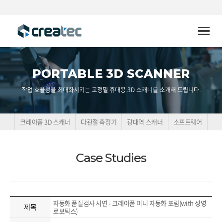
Toggle
naviga
PORTABLE 3D SCANNER
작업 효율성을 최대화시키는 고정밀 휴대용 3D 스캐너를 소개해 드립니다.
크레아폼 3D 스캐너
다관절 측정기
광대역 스캐너
소프트웨어
Case Studies
자동화 품질검사 시연 - 크레아폼 미니 자동화 포럼(with 성영
제목
로보틱스)