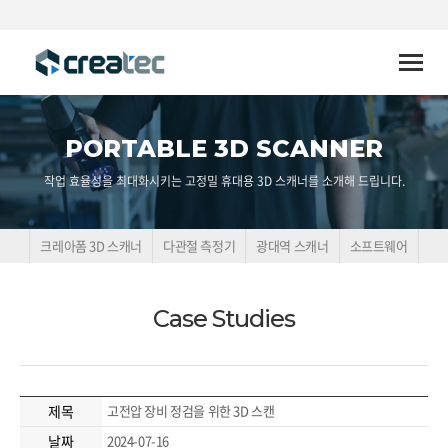
Toggle
naviga
PORTABLE 3D SCANNER
작업 효율성을 최대화시키는 고정밀 휴대용 3D 스캐너를 소개해 드립니다.
크레아폼 3D 스캐너
다관절 측정기
광대역 스캐너
소프트웨어
Case Studies
제목
고전압 장비 정검을 위한 3D 스캔
날짜
2024-07-16