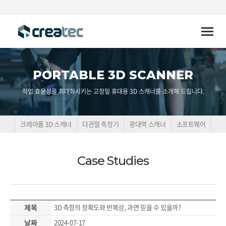
Toggle
naviga
PORTABLE 3D SCANNER
작업 효율성을 최대화시키는 고정밀 휴대용 3D 스캐너를 소개해 드립니다.
크레아폼 3D 스캐너
다관절 측정기
광대역 스캐너
소프트웨어
Case Studies
제목
3D 측정의 정확도와 반복성, 과연 믿을 수 있을까?
날짜
2024-07-17