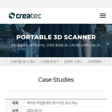
Toggle
naviga
PORTABLE 3D SCANNER
작업 효율성을 최대화시키는 고정밀 휴대용 3D 스캐너를 소개해 드립니다.
크레아폼 3D 스캐너
다관절 측정기
광대역 스캐너
소프트웨어
Case Studies
제목
케이싱 작업을 위한 증기 터빈 3D스캐닝
날짜
2022-06-17