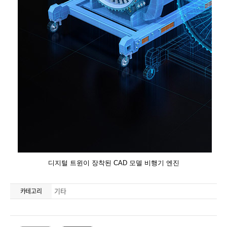
기타
카테고리