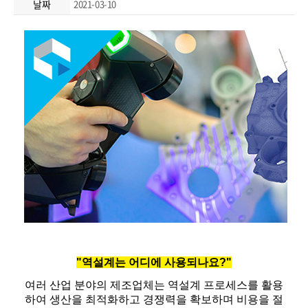
날짜
2021-03-10