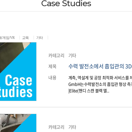
Case Studies
/게임/VR
교육
기타
카테고리
기타
수력 발전소에서 흡입관의 3D
제목
내용
​계측, 역설계 및 공정 최적화 서비스를 제공
GmbH는수력발전소의 흡입관 형상 측정을 
|Elite(핸디 스캔 블랙 엘..
카테고리
기타