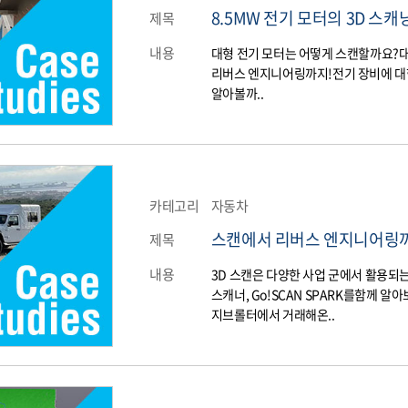
8.5MW 전기 모터의 3D 스
제목
내용
대형 전기 모터는 어떻게 스캔할까요?​
리버스 엔지니어링까지!전기 장비에 대한 서
알아볼까..
카테고리
자동차
스캔에서 리버스 엔지니어링까
제목
내용
3D 스캔은 다양한 사업 군에서 활용
스캐너, Go!SCAN SPARK를함께 알
지브롤터에서 거래해온..