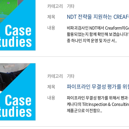
카테고리
기타
NDT 전략을 지원하는 CREAF
제목
내용
비파괴검사인 NDT에서 Creaform의Go!S
활용되었는지 함께 확인해 보겠습니다!"기
중 하나인 지역 운영 및 자산 서..
카테고리
기타
파이프라인 무결성 평가를 위한
제목
내용
파이프라인 무결성 평가를 위해서 펜과
케나다의 Tilt Inspection & Con
제품군으로 이전함으..