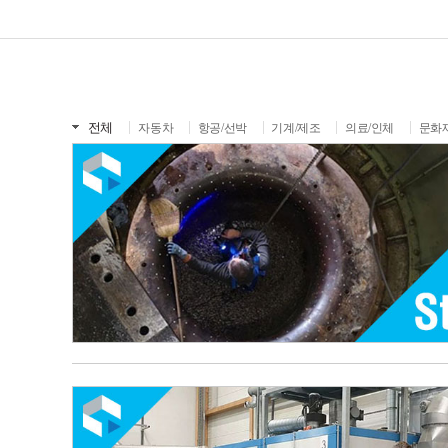
전체
자동차
항공/선박
기계/제조
의료/인체
문화재