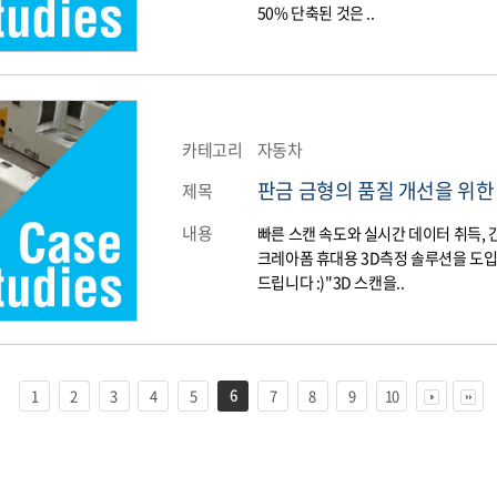
50% 단축된 것은 ..
카테고리
자동차
판금 금형의 품질 개선을 위한
제목
내용
빠른 스캔 속도와 실시간 데이터 취득,
크레아폼 휴대용 3D측정 솔루션을 도
드립니다 :)"3D 스캔을..
6
1
2
3
4
5
7
8
9
10