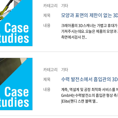
카테고리
기타
모양과 표면의 제한이 없는 3
제목
내용
크레아폼의 3D스캐너는 가볍고 휴대가
가져주시는데요.​오늘은 제품의 모양과
측면에서검사 전..
카테고리
기타
수력 발전소에서 흡입관의 3D
제목
내용
​계측, 역설계 및 공정 최적화 서비스를 제공
GmbH는수력발전소의 흡입관 형상 측정을 
|Elite(핸디 스캔 블랙 엘..