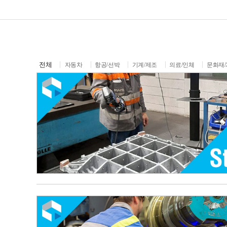
전체
자동차
항공/선박
기계/제조
의료/인체
문화재/