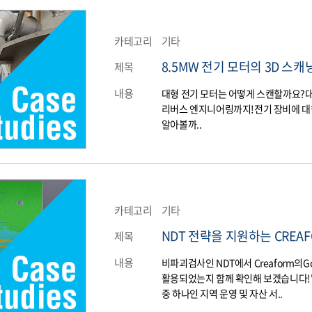
카테고리
기타
8.5MW 전기 모터의 3D 스
제목
내용
대형 전기 모터는 어떻게 스캔할까요?​
리버스 엔지니어링까지!전기 장비에 대한 서
알아볼까..
카테고리
기타
NDT 전략을 지원하는 CREAF
제목
내용
비파괴검사인 NDT에서 Creaform의Go!S
활용되었는지 함께 확인해 보겠습니다!"기
중 하나인 지역 운영 및 자산 서..