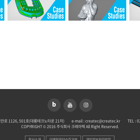
안로 1126, 501호(대륭테크노타운 21차)
e-mail : createc@createc.kr
TEL : 
COPYRIGHT © 2016 주식회사 크레아텍 All Right Reserved.
회사소개
이메일무단수집거부
개인정보처리방침