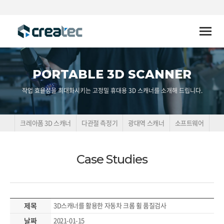
Toggle
naviga
PORTABLE 3D SCANNER
작업 효율성을 최대화시키는 고정밀 휴대용 3D 스캐너를 소개해 드립니다.
크레아폼 3D 스캐너
다관절 측정기
광대역 스캐너
소프트웨어
Case Studies
제목
3D스캐너를 활용한 자동차 크롬 휠 품질검사
날짜
2021-01-15