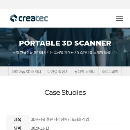
Toggle
naviga
PORTABLE 3D SCANNER
작업 효율성을 최대화시키는 고정밀 휴대용 3D 스캐너를 소개해 드립니다.
크레아폼 3D 스캐너
다관절 측정기
광대역 스캐너
소프트웨어
Case Studies
제목
3D측정을 통한 시각장애인 초상화 작업
날짜
2020-11-12