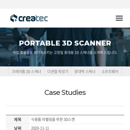
Toggle
naviga
PORTABLE 3D SCANNER
작업 효율성을 최대화시키는 고정밀 휴대용 3D 스캐너를 소개해 드립니다.
크레아폼 3D 스캐너
다관절 측정기
광대역 스캐너
소프트웨어
Case Studies
제목
식용품 라벨링을 위한 3D스캔
날짜
2020-11-11