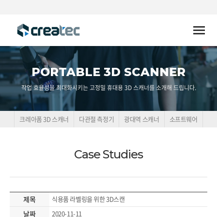
Toggle
naviga
PORTABLE 3D SCANNER
작업 효율성을 최대화시키는 고정밀 휴대용 3D 스캐너를 소개해 드립니다.
크레아폼 3D 스캐너
다관절 측정기
광대역 스캐너
소프트웨어
Case Studies
제목
식용품 라벨링을 위한 3D스캔
날짜
2020-11-11