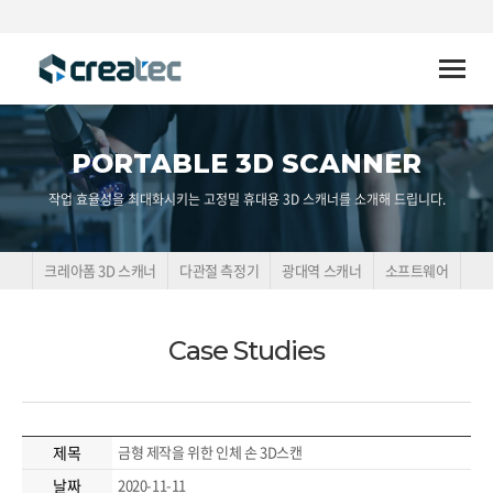
Toggle
naviga
PORTABLE 3D SCANNER
작업 효율성을 최대화시키는 고정밀 휴대용 3D 스캐너를 소개해 드립니다.
크레아폼 3D 스캐너
다관절 측정기
광대역 스캐너
소프트웨어
Case Studies
제목
금형 제작을 위한 인체 손 3D스캔
날짜
2020-11-11