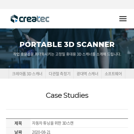
Toggle
naviga
PORTABLE 3D SCANNER
작업 효율성을 최대화시키는 고정밀 휴대용 3D 스캐너를 소개해 드립니다.
크레아폼 3D 스캐너
다관절 측정기
광대역 스캐너
소프트웨어
Case Studies
제목
자동차 튜닝을 위한 3D스캔
날짜
2020-08-21