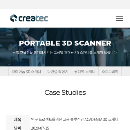
Toggle
naviga
PORTABLE 3D SCANNER
작업 효율성을 최대화시키는 고정밀 휴대용 3D 스캐너를 소개해 드립니다.
크레아폼 3D 스캐너
다관절 측정기
광대역 스캐너
소프트웨어
Case Studies
제목
연구 프로젝트를위한 교육 솔루션인 ACADEMIA 3D 스캐너
날짜
2020-07-15