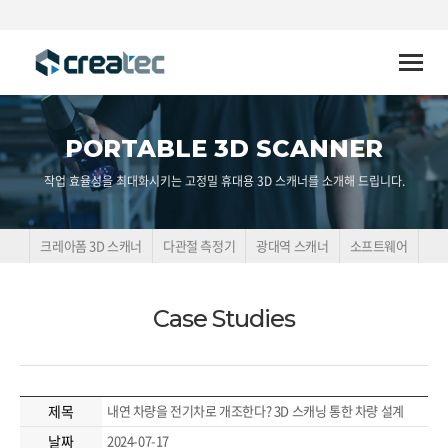
Toggle
naviga
PORTABLE 3D SCANNER
작업 효율성을 최대화시키는 고정밀 휴대용 3D 스캐너를 소개해 드립니다.
크레아폼 3D 스캐너
다관절 측정기
광대역 스캐너
소프트웨어
Case Studies
제목
내연 차량을 전기차로 개조한다? 3D 스캐닝 통한 차량 설계
날짜
2024-07-17