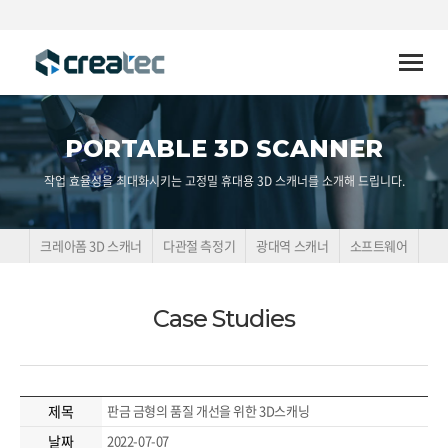
Toggle
naviga
PORTABLE 3D SCANNER
작업 효율성을 최대화시키는 고정밀 휴대용 3D 스캐너를 소개해 드립니다.
크레아폼 3D 스캐너
다관절 측정기
광대역 스캐너
소프트웨어
Case Studies
제목
판금 금형의 품질 개선을 위한 3D스캐닝
날짜
2022-07-07