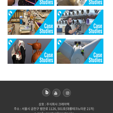
상호 : 주식회사 크레아텍
주소 : 서울시 금천구 범안로 1126, 501호(대륭테크노타운 21차)