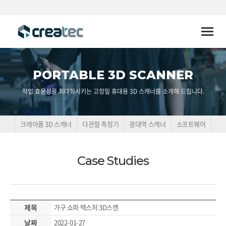
Toggle
naviga
PORTABLE 3D SCANNER
작업 효율성을 최대화시키는 고정밀 휴대용 3D 스캐너를 소개해 드립니다.
크레아폼 3D 스캐너
다관절 측정기
광대역 스캐너
소프트웨어
Case Studies
제목
가구 쇼파 텍스처 3D스캔
날짜
2022-01-27