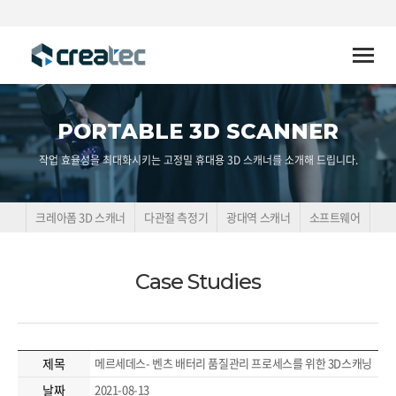
Toggle
naviga
PORTABLE 3D SCANNER
작업 효율성을 최대화시키는 고정밀 휴대용 3D 스캐너를 소개해 드립니다.
크레아폼 3D 스캐너
다관절 측정기
광대역 스캐너
소프트웨어
Case Studies
제목
메르세데스- 벤츠 배터리 품질관리 프로세스를 위한 3D스캐닝
날짜
2021-08-13