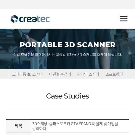
Toggle
naviga
PORTABLE 3D SCANNER
작업 효율성을 최대화시키는 고정밀 휴대용 3D 스캐너를 소개해 드립니다.
크레아폼 3D 스캐너
다관절 측정기
광대역 스캐너
소프트웨어
Case Studies
3D스캐닝, 슈퍼스포츠카 GTA SPANO의 설계 및 개발을
제목
강화하다