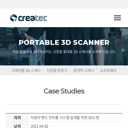
Toggle
naviga
PORTABLE 3D SCANNER
작업 효율성을 최대화시키는 고정밀 휴대용 3D 스캐너를 소개해 드립니다.
크레아폼 3D 스캐너
다관절 측정기
광대역 스캐너
소프트웨어
Case Studies
제목
자동차 핸드 컨트롤 시스템 설계를 위한 3D스캔
날짜
2021-04-02