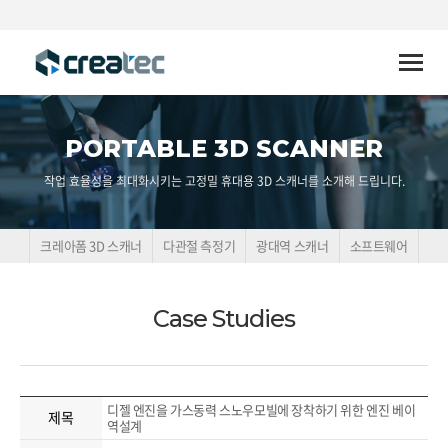
Toggle
naviga
PORTABLE 3D SCANNER
작업 효율성을 최대화시키는 고정밀 휴대용 3D 스캐너를 소개해 드립니다.
크레아폼 3D 스캐너
다관절 측정기
광대역 스캐너
소프트웨어
Case Studies
디젤 엔진을 가스동력 스노우모빌에 장착하기 위한 엔진 베이
제목
역설계