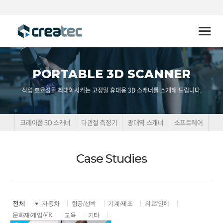
Toggle
naviga
PORTABLE 3D SCANNER
작업 효율성을 최대화시키는 고정밀 휴대용 3D 스캐너를 소개해 드립니다.
크레아폼 3D 스캐너
다관절 측정기
광대역 스캐너
소프트웨어
Case Studies
전체
자동차
항공/선박
기계/제조
의료/인체
문화재/게임/VR
교육
기타