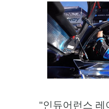
"
인듀어런스 레